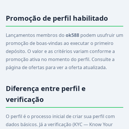
Promoção de perfil habilitado
Lançamentos membros do
ok588
podem usufruir um
promoção de boas-vindas ao executar o primeiro
depósito. O valor e as critérios variam conforme a
promoção ativa no momento do perfil. Consulte a
página de ofertas para ver a oferta atualizada.
Diferença entre perfil e
verificação
O perfil é o processo inicial de criar sua perfil com
dados básicos. Já a verificação (KYC — Know Your