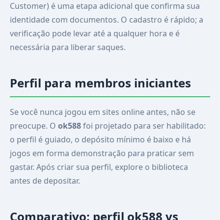
Customer) é uma etapa adicional que confirma sua
identidade com documentos. O cadastro é rápido; a
verificação pode levar até a qualquer hora e é
necessária para liberar saques.
Perfil para membros iniciantes
Se você nunca jogou em sites online antes, não se
preocupe. O
ok588
foi projetado para ser habilitado:
o perfil é guiado, o depósito mínimo é baixo e há
jogos em forma demonstração para praticar sem
gastar. Após criar sua perfil, explore o biblioteca
antes de depositar.
Comparativo: perfil ok588 vs