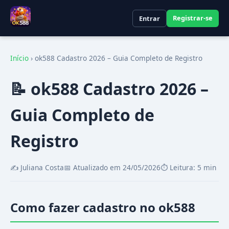
Registrar-se
Entrar
Início
›
ok588 Cadastro 2026 – Guia Completo de Registro
📝 ok588 Cadastro 2026 –
Guia Completo de
Registro
✍️ Juliana Costa
📅 Atualizado em 24/05/2026
⏱️ Leitura: 5 min
Como fazer cadastro no ok588