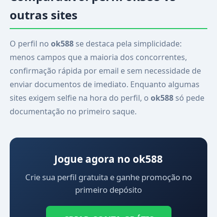
outras sites
O perfil no
ok588
se destaca pela simplicidade:
menos campos que a maioria dos concorrentes,
confirmação rápida por email e sem necessidade de
enviar documentos de imediato. Enquanto algumas
sites exigem selfie na hora do perfil, o
ok588
só pede
documentação no primeiro saque.
Jogue agora no ok588
Crie sua perfil gratuita e ganhe promoção no
primeiro depósito